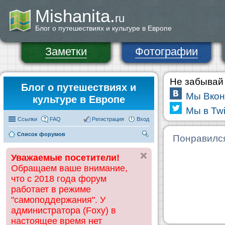
Mishanita.
ru
Блог о путешествиях и культуре в Европе
Заметки
Фотографии
Не забывай 
Блог о путешествиях и
Мы Вкон
культуре в Европе
Мы в Twi
Ссылки
FAQ
Регистрация
Вход
Список форумов
П
Понравилс
ои
Уважаемые посетители!
ск
Обращаем ваше внимание,
что с 2018 года форум
работает в режиме
"самоподдержания". У
администратора (Foxy) в
настоящее время нет