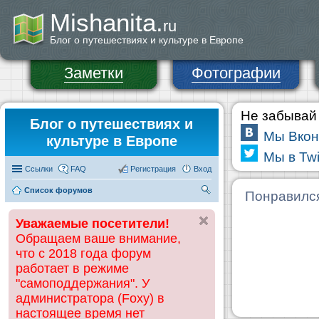
Mishanita.
ru
Блог о путешествиях и культуре в Европе
Заметки
Фотографии
Не забывай 
Блог о путешествиях и
Мы Вкон
культуре в Европе
Мы в Twi
Ссылки
FAQ
Регистрация
Вход
Список форумов
П
Понравилс
ои
Уважаемые посетители!
ск
Обращаем ваше внимание,
что с 2018 года форум
работает в режиме
"самоподдержания". У
администратора (Foxy) в
настоящее время нет