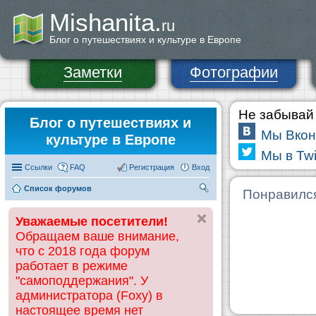
Mishanita.
ru
Блог о путешествиях и культуре в Европе
Заметки
Фотографии
Не забывай 
Блог о путешествиях и
Мы Вкон
культуре в Европе
Мы в Twi
Ссылки
FAQ
Регистрация
Вход
Список форумов
П
Понравилс
ои
Уважаемые посетители!
ск
Обращаем ваше внимание,
что с 2018 года форум
работает в режиме
"самоподдержания". У
администратора (Foxy) в
настоящее время нет