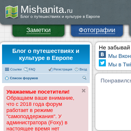
Mishanita.
ru
Блог о путешествиях и культуре в Европе
Заметки
Фотографии
Не забывай 
Блог о путешествиях и
Мы Вкон
культуре в Европе
Мы в Twi
Ссылки
FAQ
Регистрация
Вход
Список форумов
П
Понравилс
ои
Уважаемые посетители!
ск
Обращаем ваше внимание,
что с 2018 года форум
работает в режиме
"самоподдержания". У
администратора (Foxy) в
настоящее время нет