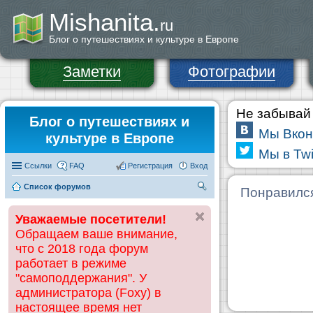
Mishanita.
ru
Блог о путешествиях и культуре в Европе
Заметки
Фотографии
Не забывай 
Блог о путешествиях и
Мы Вкон
культуре в Европе
Мы в Twi
Ссылки
FAQ
Регистрация
Вход
Список форумов
П
Понравилс
ои
Уважаемые посетители!
ск
Обращаем ваше внимание,
что с 2018 года форум
работает в режиме
"самоподдержания". У
администратора (Foxy) в
настоящее время нет