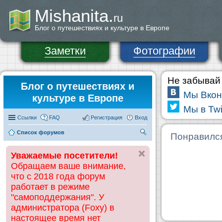
Mishanita.
ru
Блог о путешествиях и культуре в Европе
Заметки
Фотографии
Не забывай 
Блог о путешествиях и
Мы Вкон
культуре в Европе
Мы в Twi
Ссылки
FAQ
Регистрация
Вход
Список форумов
П
Понравилс
ои
Уважаемые посетители!
ск
Обращаем ваше внимание,
что с 2018 года форум
работает в режиме
"самоподдержания". У
администратора (Foxy) в
настоящее время нет