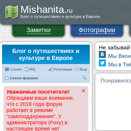
Mishanita.
ru
Блог о путешествиях и культуре в Европе
Заметки
Фотографии
Не забывай 
Блог о путешествиях и
Мы Вкон
культуре в Европе
Мы в Twi
Ссылки
FAQ
Регистрация
Вход
Список форумов
П
Понравилс
ои
Уважаемые посетители!
ск
Обращаем ваше внимание,
что с 2018 года форум
работает в режиме
"самоподдержания". У
администратора (Foxy) в
настоящее время нет