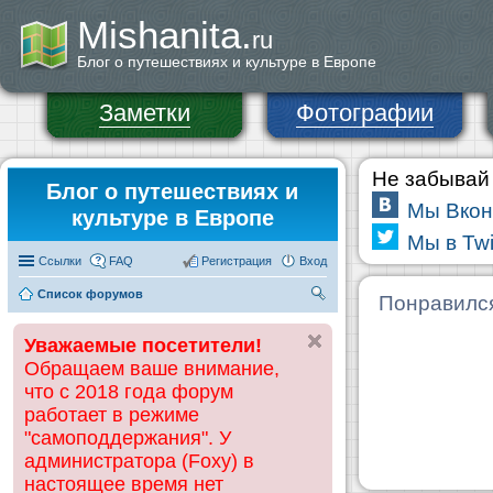
Mishanita.
ru
Блог о путешествиях и культуре в Европе
Заметки
Фотографии
Не забывай 
Блог о путешествиях и
Мы Вкон
культуре в Европе
Мы в Twi
Ссылки
FAQ
Регистрация
Вход
Список форумов
П
Понравилс
ои
Уважаемые посетители!
ск
Обращаем ваше внимание,
что с 2018 года форум
работает в режиме
"самоподдержания". У
администратора (Foxy) в
настоящее время нет