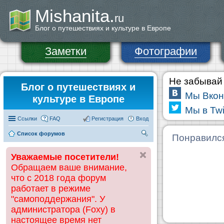
Mishanita.
ru
Блог о путешествиях и культуре в Европе
Заметки
Фотографии
Не забывай 
Блог о путешествиях и
Мы Вкон
культуре в Европе
Мы в Twi
Ссылки
FAQ
Регистрация
Вход
Список форумов
П
Понравилс
ои
Уважаемые посетители!
ск
Обращаем ваше внимание,
что с 2018 года форум
работает в режиме
"самоподдержания". У
администратора (Foxy) в
настоящее время нет