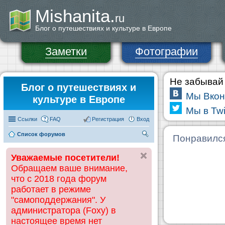
Mishanita.
ru
Блог о путешествиях и культуре в Европе
Заметки
Фотографии
Не забывай 
Блог о путешествиях и
Мы Вкон
культуре в Европе
Мы в Twi
Ссылки
FAQ
Регистрация
Вход
Список форумов
П
Понравилс
ои
Уважаемые посетители!
ск
Обращаем ваше внимание,
что с 2018 года форум
работает в режиме
"самоподдержания". У
администратора (Foxy) в
настоящее время нет