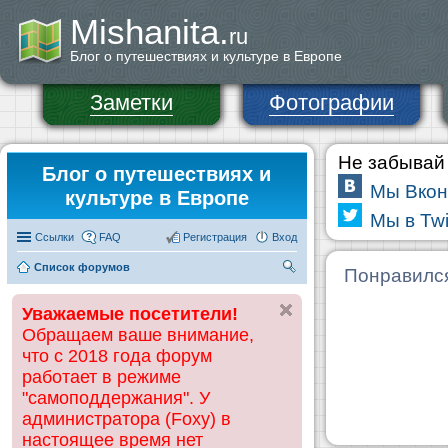
Mishanita.
ru
Блог о путешествиях и культуре в Европе
Заметки
Фотографии
Не забывай 
Блог о путешествиях и
Мы Вкон
культуре в Европе
Мы в Twi
Ссылки
FAQ
Регистрация
Вход
Список форумов
П
Понравилс
ои
Уважаемые посетители!
ск
Обращаем ваше внимание,
что с 2018 года форум
работает в режиме
"самоподдержания". У
администратора (Foxy) в
настоящее время нет