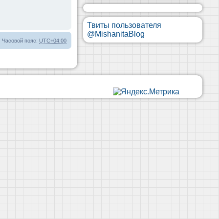
Твиты пользователя
@MishanitaBlog
Часовой пояс:
UTC+04:00