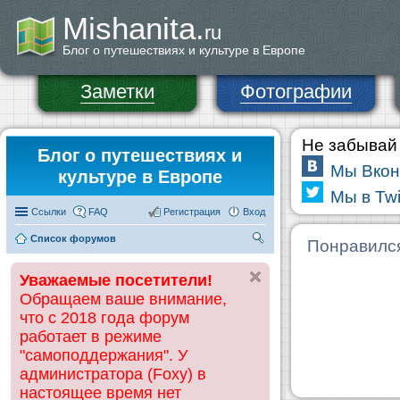
Mishanita.
ru
Блог о путешествиях и культуре в Европе
Заметки
Фотографии
Не забывай 
Блог о путешествиях и
Мы Вкон
культуре в Европе
Мы в Twi
Ссылки
FAQ
Регистрация
Вход
Список форумов
П
Понравилс
ои
Уважаемые посетители!
ск
Обращаем ваше внимание,
что с 2018 года форум
работает в режиме
"самоподдержания". У
администратора (Foxy) в
настоящее время нет