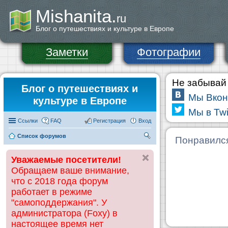
Mishanita.
ru
Блог о путешествиях и культуре в Европе
Заметки
Фотографии
Не забывай 
Блог о путешествиях и
Мы Вкон
культуре в Европе
Мы в Twi
Ссылки
FAQ
Регистрация
Вход
Список форумов
П
Понравилс
ои
Уважаемые посетители!
ск
Обращаем ваше внимание,
что с 2018 года форум
работает в режиме
"самоподдержания". У
администратора (Foxy) в
настоящее время нет