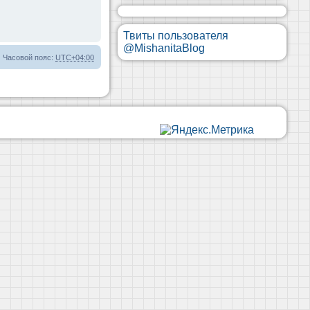
Твиты пользователя
@MishanitaBlog
Часовой пояс:
UTC+04:00