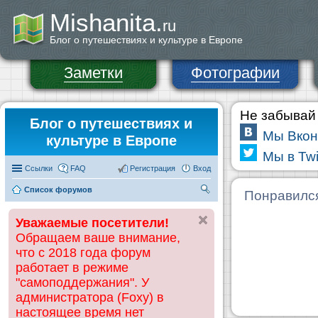
Mishanita.
ru
Блог о путешествиях и культуре в Европе
Заметки
Фотографии
Не забывай 
Блог о путешествиях и
Мы Вкон
культуре в Европе
Мы в Twi
Ссылки
FAQ
Регистрация
Вход
Список форумов
П
Понравилс
ои
Уважаемые посетители!
ск
Обращаем ваше внимание,
что с 2018 года форум
работает в режиме
"самоподдержания". У
администратора (Foxy) в
настоящее время нет