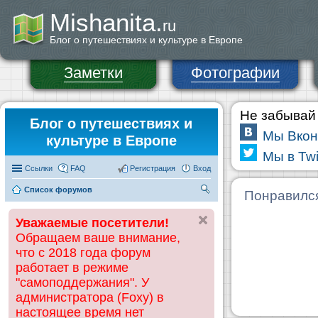
Mishanita.
ru
Блог о путешествиях и культуре в Европе
Заметки
Фотографии
Не забывай 
Блог о путешествиях и
Мы Вкон
культуре в Европе
Мы в Twi
Ссылки
FAQ
Регистрация
Вход
Список форумов
П
Понравилс
ои
Уважаемые посетители!
ск
Обращаем ваше внимание,
что с 2018 года форум
работает в режиме
"самоподдержания". У
администратора (Foxy) в
настоящее время нет