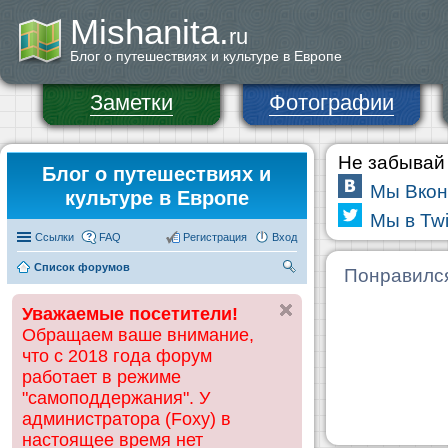
Mishanita.
ru
Блог о путешествиях и культуре в Европе
Заметки
Фотографии
Не забывай 
Блог о путешествиях и
Мы Вкон
культуре в Европе
Мы в Twi
Ссылки
FAQ
Регистрация
Вход
Список форумов
П
Понравилс
ои
Уважаемые посетители!
ск
Обращаем ваше внимание,
что с 2018 года форум
работает в режиме
"самоподдержания". У
администратора (Foxy) в
настоящее время нет