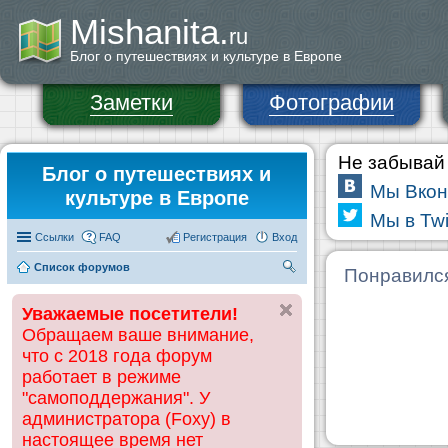
Mishanita.
ru
Блог о путешествиях и культуре в Европе
Заметки
Фотографии
Не забывай 
Блог о путешествиях и
Мы Вкон
культуре в Европе
Мы в Twi
Ссылки
FAQ
Регистрация
Вход
Список форумов
П
Понравилс
ои
Уважаемые посетители!
ск
Обращаем ваше внимание,
что с 2018 года форум
работает в режиме
"самоподдержания". У
администратора (Foxy) в
настоящее время нет