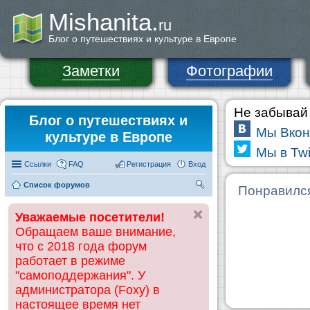
Mishanita.
ru
Блог о путешествиях и культуре в Европе
Заметки
Фотографии
Не забывай 
Блог о путешествиях и
Мы Вкон
культуре в Европе
Мы в Twi
Ссылки
FAQ
Регистрация
Вход
Список форумов
П
Понравилс
ои
Уважаемые посетители!
ск
Обращаем ваше внимание,
что с 2018 года форум
работает в режиме
"самоподдержания". У
администратора (Foxy) в
настоящее время нет