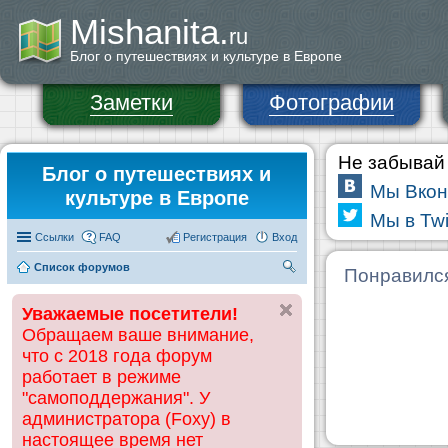
Mishanita.
ru
Блог о путешествиях и культуре в Европе
Заметки
Фотографии
Не забывай 
Блог о путешествиях и
Мы Вкон
культуре в Европе
Мы в Twi
Ссылки
FAQ
Регистрация
Вход
Список форумов
П
Понравилс
ои
Уважаемые посетители!
ск
Обращаем ваше внимание,
что с 2018 года форум
работает в режиме
"самоподдержания". У
администратора (Foxy) в
настоящее время нет