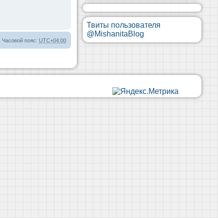
Твиты пользователя
@MishanitaBlog
Часовой пояс:
UTC+04:00