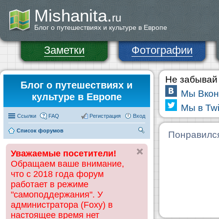
Mishanita.
ru
Блог о путешествиях и культуре в Европе
Заметки
Фотографии
Не забывай 
Блог о путешествиях и
Мы Вкон
культуре в Европе
Мы в Twi
Ссылки
FAQ
Регистрация
Вход
Список форумов
П
Понравилс
ои
Уважаемые посетители!
ск
Обращаем ваше внимание,
что с 2018 года форум
работает в режиме
"самоподдержания". У
администратора (Foxy) в
настоящее время нет