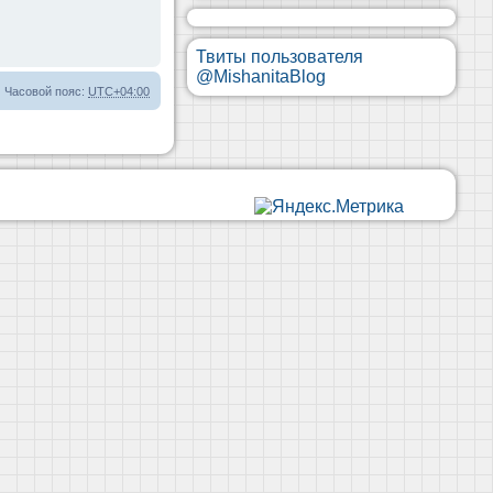
Твиты пользователя
@MishanitaBlog
Часовой пояс:
UTC+04:00