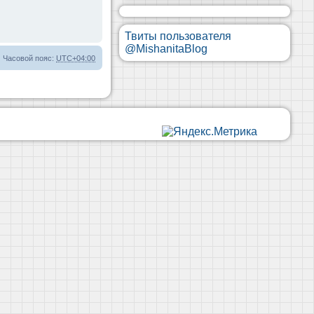
Твиты пользователя
@MishanitaBlog
Часовой пояс:
UTC+04:00