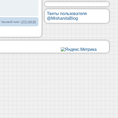
Твиты пользователя
@MishanitaBlog
Часовой пояс:
UTC+04:00