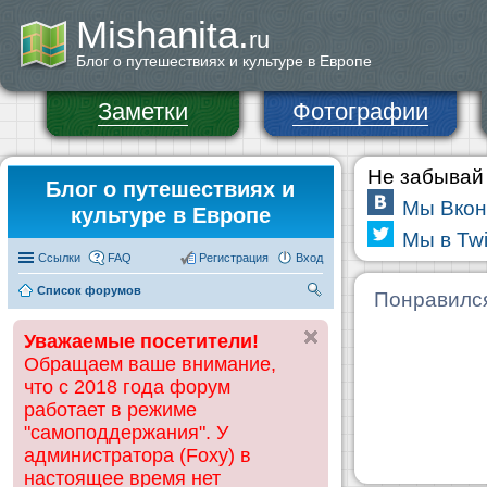
Mishanita.
ru
Блог о путешествиях и культуре в Европе
Заметки
Фотографии
Не забывай 
Блог о путешествиях и
Мы Вкон
культуре в Европе
Мы в Twi
Ссылки
FAQ
Регистрация
Вход
Список форумов
П
Понравилс
ои
Уважаемые посетители!
ск
Обращаем ваше внимание,
что с 2018 года форум
работает в режиме
"самоподдержания". У
администратора (Foxy) в
настоящее время нет