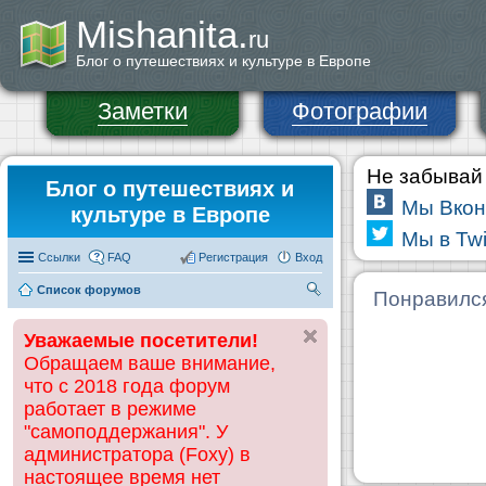
Mishanita.
ru
Блог о путешествиях и культуре в Европе
Заметки
Фотографии
Не забывай 
Блог о путешествиях и
Мы Вкон
культуре в Европе
Мы в Twi
Ссылки
FAQ
Регистрация
Вход
Список форумов
П
Понравилс
ои
Уважаемые посетители!
ск
Обращаем ваше внимание,
что с 2018 года форум
работает в режиме
"самоподдержания". У
администратора (Foxy) в
настоящее время нет