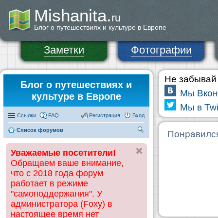
Mishanita.
ru
Блог о путешествиях и культуре в Европе
Заметки
Фотографии
Не забывай 
Блог о путешествиях и
Мы Вкон
культуре в Европе
Мы в Twi
Ссылки
FAQ
Регистрация
Вход
Список форумов
П
Понравилс
ои
Уважаемые посетители!
ск
Обращаем ваше внимание,
что с 2018 года форум
работает в режиме
"самоподдержания". У
администратора (Foxy) в
настоящее время нет