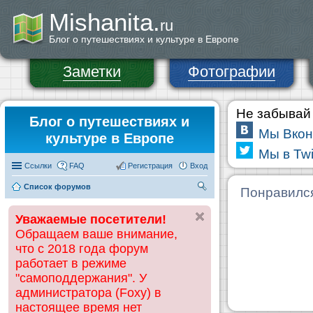
Mishanita.
ru
Блог о путешествиях и культуре в Европе
Заметки
Фотографии
Не забывай 
Блог о путешествиях и
Мы Вкон
культуре в Европе
Мы в Twi
Ссылки
FAQ
Регистрация
Вход
Список форумов
П
Понравилс
ои
Уважаемые посетители!
ск
Обращаем ваше внимание,
что с 2018 года форум
работает в режиме
"самоподдержания". У
администратора (Foxy) в
настоящее время нет