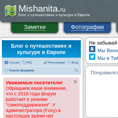
Mishanita.
ru
Блог о путешествиях и культуре в Европе
Заметки
Фотографии
Не забывай 
Блог о путешествиях и
Мы Вкон
культуре в Европе
Мы в Twi
Ссылки
FAQ
Регистрация
Вход
Список форумов
П
Понравилс
ои
Уважаемые посетители!
ск
Обращаем ваше внимание,
что с 2018 года форум
работает в режиме
"самоподдержания". У
администратора (Foxy) в
настоящее время нет