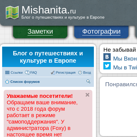
Mishanita.
ru
Блог о путешествиях и культуре в Европе
Заметки
Фотографии
Не забывай 
Блог о путешествиях и
Мы Вкон
культуре в Европе
Мы в Twi
Ссылки
FAQ
Регистрация
Вход
Список форумов
П
Понравилс
ои
Уважаемые посетители!
ск
Обращаем ваше внимание,
что с 2018 года форум
работает в режиме
"самоподдержания". У
администратора (Foxy) в
настоящее время нет