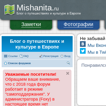
Mishanita.
ru
Блог о путешествиях и культуре в Европе
Заметки
Фотографии
Не забывай 
Блог о путешествиях и
Мы Вкон
культуре в Европе
Мы в Twi
Ссылки
FAQ
Регистрация
Вход
Список форумов
П
Понравилс
ои
Уважаемые посетители!
ск
Обращаем ваше внимание,
что с 2018 года форум
работает в режиме
"самоподдержания". У
администратора (Foxy) в
настоящее время нет