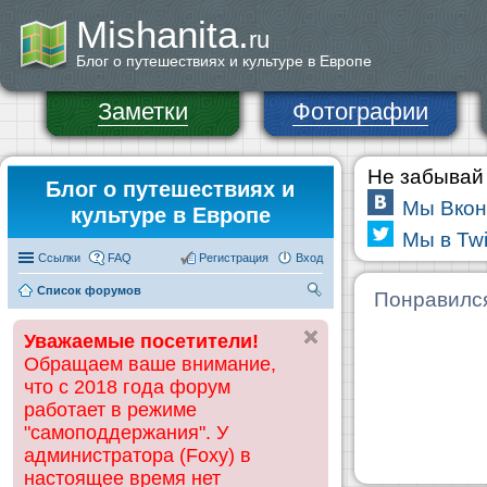
Mishanita.
ru
Блог о путешествиях и культуре в Европе
Заметки
Фотографии
Не забывай 
Блог о путешествиях и
Мы Вкон
культуре в Европе
Мы в Twi
Ссылки
FAQ
Регистрация
Вход
Список форумов
П
Понравилс
ои
Уважаемые посетители!
ск
Обращаем ваше внимание,
что с 2018 года форум
работает в режиме
"самоподдержания". У
администратора (Foxy) в
настоящее время нет