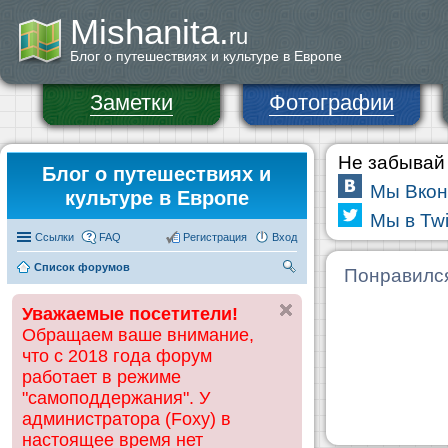
Mishanita.
ru
Блог о путешествиях и культуре в Европе
Заметки
Фотографии
Не забывай 
Блог о путешествиях и
Мы Вкон
культуре в Европе
Мы в Twi
Ссылки
FAQ
Регистрация
Вход
Список форумов
П
Понравилс
ои
Уважаемые посетители!
ск
Обращаем ваше внимание,
что с 2018 года форум
работает в режиме
"самоподдержания". У
администратора (Foxy) в
настоящее время нет