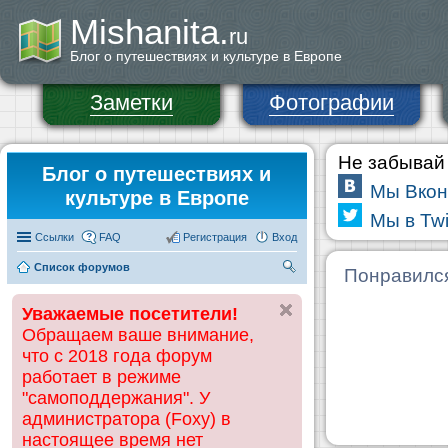
Mishanita.
ru
Блог о путешествиях и культуре в Европе
Заметки
Фотографии
Не забывай 
Блог о путешествиях и
Мы Вкон
культуре в Европе
Мы в Twi
Ссылки
FAQ
Регистрация
Вход
Список форумов
П
Понравилс
ои
Уважаемые посетители!
ск
Обращаем ваше внимание,
что с 2018 года форум
работает в режиме
"самоподдержания". У
администратора (Foxy) в
настоящее время нет