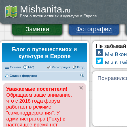
Mishanita.
ru
Блог о путешествиях и культуре в Европе
Заметки
Фотографии
Не забывай 
Блог о путешествиях и
Мы Вкон
культуре в Европе
Мы в Twi
Ссылки
FAQ
Регистрация
Вход
Список форумов
П
Понравилс
ои
Уважаемые посетители!
ск
Обращаем ваше внимание,
что с 2018 года форум
работает в режиме
"самоподдержания". У
администратора (Foxy) в
настоящее время нет