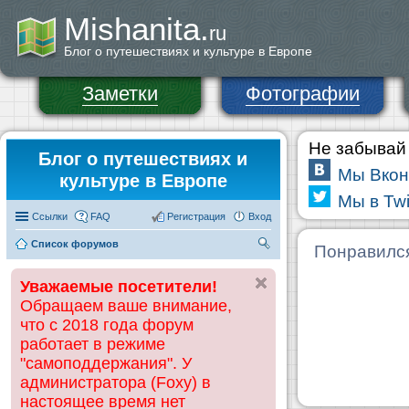
Mishanita.
ru
Блог о путешествиях и культуре в Европе
Заметки
Фотографии
Не забывай 
Блог о путешествиях и
Мы Вкон
культуре в Европе
Мы в Twi
Ссылки
FAQ
Регистрация
Вход
Список форумов
П
Понравилс
ои
Уважаемые посетители!
ск
Обращаем ваше внимание,
что с 2018 года форум
работает в режиме
"самоподдержания". У
администратора (Foxy) в
настоящее время нет