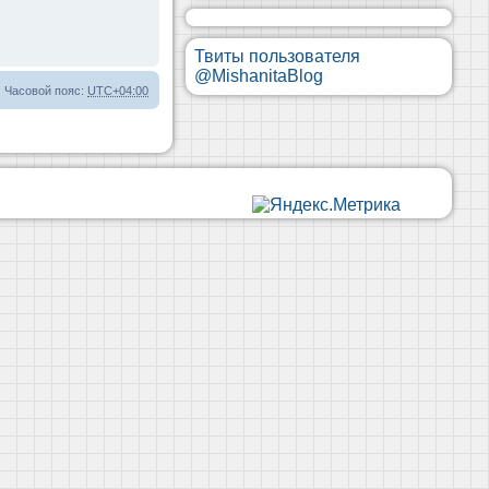
Твиты пользователя
@MishanitaBlog
Часовой пояс:
UTC+04:00