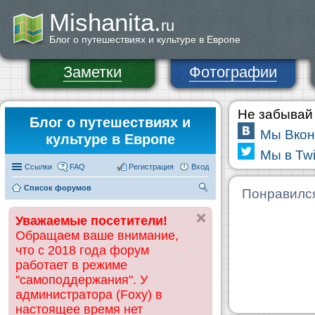
Mishanita.
ru
Блог о путешествиях и культуре в Европе
Заметки
Фотографии
Не забывай 
Блог о путешествиях и
Мы Вкон
культуре в Европе
Мы в Twi
Ссылки
FAQ
Регистрация
Вход
Список форумов
П
Понравилс
ои
Уважаемые посетители!
ск
Обращаем ваше внимание,
что с 2018 года форум
работает в режиме
"самоподдержания". У
администратора (Foxy) в
настоящее время нет