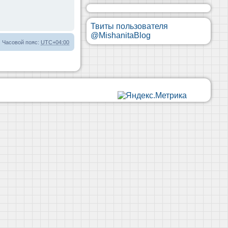
Твиты пользователя
@MishanitaBlog
Часовой пояс:
UTC+04:00