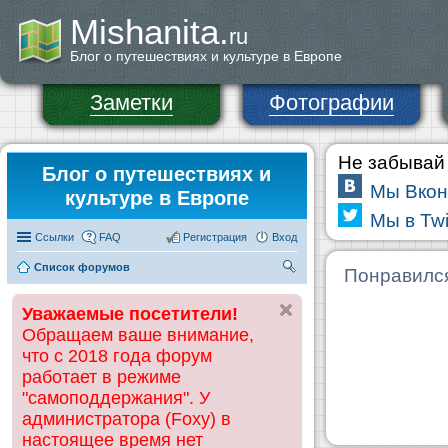
Mishanita.
ru
Блог о путешествиях и культуре в Европе
Заметки
Фотографии
Не забывай 
Блог о путешествиях и
Мы Вкон
культуре в Европе
Мы в Twi
Ссылки
FAQ
Регистрация
Вход
Список форумов
П
Понравилс
ои
Уважаемые посетители!
ск
Обращаем ваше внимание,
что с 2018 года форум
работает в режиме
"самоподдержания". У
администратора (Foxy) в
настоящее время нет