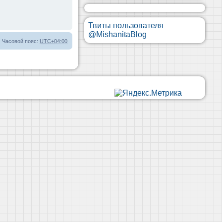
Твиты пользователя
@MishanitaBlog
Часовой пояс:
UTC+04:00