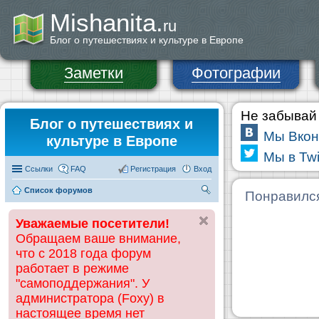
Mishanita.
ru
Блог о путешествиях и культуре в Европе
Заметки
Фотографии
Не забывай 
Блог о путешествиях и
Мы Вкон
культуре в Европе
Мы в Twi
Ссылки
FAQ
Регистрация
Вход
Список форумов
П
Понравилс
ои
Уважаемые посетители!
ск
Обращаем ваше внимание,
что с 2018 года форум
работает в режиме
"самоподдержания". У
администратора (Foxy) в
настоящее время нет