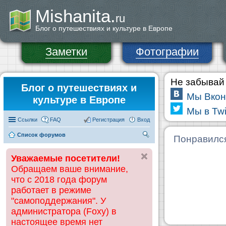
Mishanita.
ru
Блог о путешествиях и культуре в Европе
Заметки
Фотографии
Не забывай 
Блог о путешествиях и
Мы Вкон
культуре в Европе
Мы в Twi
Ссылки
FAQ
Регистрация
Вход
Список форумов
П
Понравилс
ои
Уважаемые посетители!
ск
Обращаем ваше внимание,
что с 2018 года форум
работает в режиме
"самоподдержания". У
администратора (Foxy) в
настоящее время нет