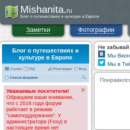
Mishanita.
ru
Блог о путешествиях и культуре в Европе
Заметки
Фотографии
Не забывай 
Блог о путешествиях и
Мы Вкон
культуре в Европе
Мы в Twi
Ссылки
FAQ
Регистрация
Вход
Список форумов
П
Понравилс
ои
Уважаемые посетители!
ск
Обращаем ваше внимание,
что с 2018 года форум
работает в режиме
"самоподдержания". У
администратора (Foxy) в
настоящее время нет