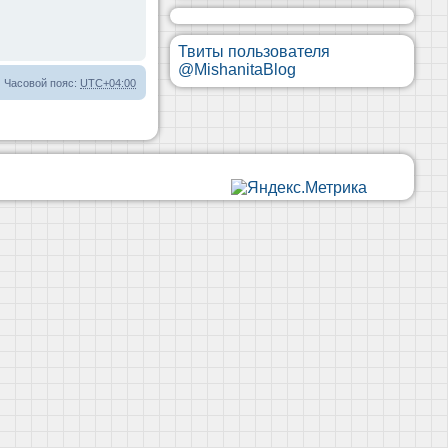
Твиты пользователя
@MishanitaBlog
Часовой пояс:
UTC+04:00