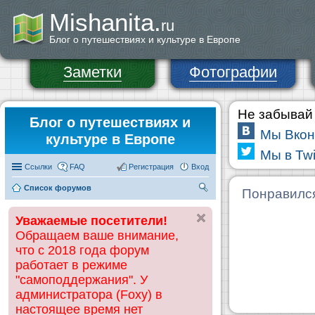
Mishanita.
ru
Блог о путешествиях и культуре в Европе
Заметки
Фотографии
Не забывай 
Блог о путешествиях и
Мы Вкон
культуре в Европе
Мы в Twi
Ссылки
FAQ
Регистрация
Вход
Список форумов
П
Понравилс
ои
Уважаемые посетители!
ск
Обращаем ваше внимание,
что с 2018 года форум
работает в режиме
"самоподдержания". У
администратора (Foxy) в
настоящее время нет