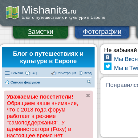
Mishanita.
ru
Блог о путешествиях и культуре в Европе
Заметки
Фотографии
Не забывай 
Блог о путешествиях и
Мы Вкон
культуре в Европе
Мы в Twi
Ссылки
FAQ
Регистрация
Вход
Список форумов
П
Понравилс
ои
Уважаемые посетители!
ск
Обращаем ваше внимание,
что с 2018 года форум
работает в режиме
"самоподдержания". У
администратора (Foxy) в
настоящее время нет