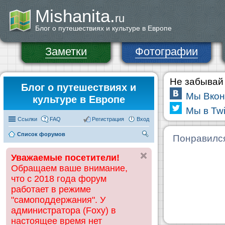
Mishanita.
ru
Блог о путешествиях и культуре в Европе
Заметки
Фотографии
Не забывай 
Блог о путешествиях и
Мы Вкон
культуре в Европе
Мы в Twi
Ссылки
FAQ
Регистрация
Вход
Список форумов
П
Понравилс
ои
Уважаемые посетители!
ск
Обращаем ваше внимание,
что с 2018 года форум
работает в режиме
"самоподдержания". У
администратора (Foxy) в
настоящее время нет